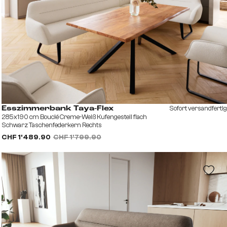
Sofort versandfertig
Esszimmerbank Taya-Flex
285x190 cm Bouclé Creme-Weiß Kufengestell flach
Schwarz Taschenfederkern Rechts
CHF 1’489.90
CHF 1’799.90