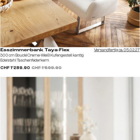
Versandfertig ca. 05.02.27
Esszimmerbank Taya-Flex
300 cm Bouclé Creme-Weiß Kufengestell kantig
Edelstahl Taschenfederkern
CHF 1’289.90
CHF 1’599.90