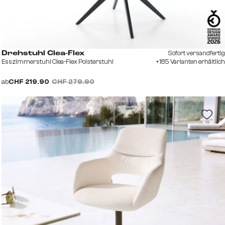
Sofort versandfertig
Drehstuhl Clea-Flex
Esszimmerstuhl Clea-Flex Polsterstuhl
+185 Varianten erhältlich
ab
CHF 219.90
CHF 279.90