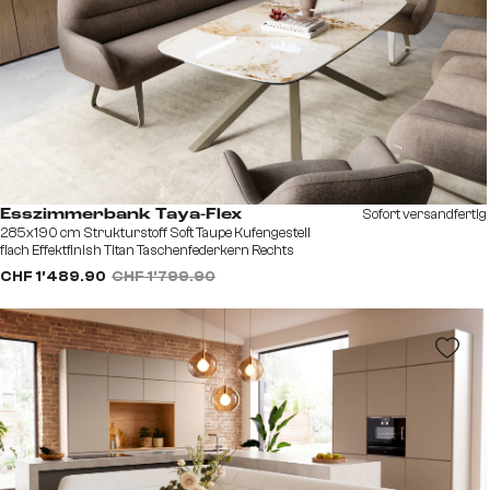
Sofort versandfertig
Esszimmerbank Taya-Flex
285x190 cm Strukturstoff Soft Taupe Kufengestell
flach Effektfinish Titan Taschenfederkern Rechts
CHF 1’489.90
CHF 1’799.90