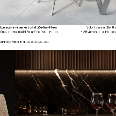
Sofort versandfertig
Esszimmerstuhl Zelia-Flex
Esszimmerstuhl Zelia-Flex Polsterstuhl
+138 Varianten erhältlich
ab
CHF 189.90
CHF 239.90