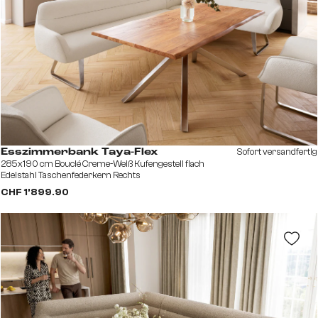
Sofort versandfertig
Esszimmerbank Taya-Flex
285x190 cm Bouclé Creme-Weiß Kufengestell flach
Edelstahl Taschenfederkern Rechts
CHF 1’899.90