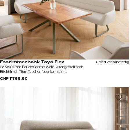
Sofort versandfertig
Esszimmerbank Taya-Flex
285x190 cm Bouclé Creme-Weiß Kufengestell flach
Effektfinish Titan Taschenfederkern Links
CHF 1’799.90