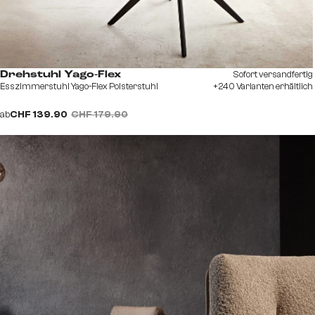
Sofort versandfertig
Drehstuhl Yago-Flex
Esszimmerstuhl Yago-Flex Polsterstuhl
+240 Varianten erhältlich
ab
CHF 139.90
CHF 179.90