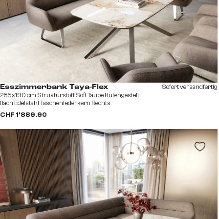
Sofort versandfertig
Esszimmerbank Taya-Flex
285x190 cm Strukturstoff Soft Taupe Kufengestell
flach Edelstahl Taschenfederkern Rechts
CHF 1’889.90